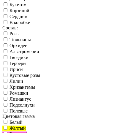
Букетом
Корзиной
Сердцем
В коробке
Состав:
Розы
Тюльпаны
Орхидеи
Альстромерии
Гвоздики
Герберы
Ирисы
Кустовые розы
Лилии
Хризантемы
Ромашки
Лизиантус
Подсолнухи
Полевые
Цветовая гамма
Белый
Желтый