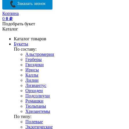
Заказать звонок
Корзина
0
0
Р
Подобрать букет
Каталог
Каталог товаров
Букеты
По составу:
Альстромерии
Герберы
Гвоздики
Ирисы
Каллы
Лилии
Лизиантус
Орхидеи
Подсолнухи
Ромашки
Тюльпаны
Хризантемы
По типу:
Полевые
Экзотические