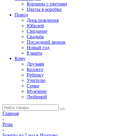
Корзины с цветами
Цветы в коробке
Повод
День рождения
Юбилей
Свидание
Свадьба
Последний звонок
Новый год
8 марта
Кому
Друзьям
Коллеге
Ребенку
Учителю
Семье
Мужчине
Любимой
Главная
-
Розы
-
Букеты из 7 роз в Ипатово