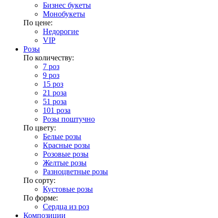
Бизнес букеты
Монобукеты
По цене:
Недорогие
VIP
Розы
По количеству:
7 роз
9 роз
15 роз
21 роза
51 роза
101 роза
Розы поштучно
По цвету:
Белые розы
Красные розы
Розовые розы
Желтые розы
Разноцветные розы
По сорту:
Кустовые розы
По форме:
Сердца из роз
Композиции