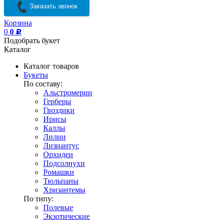
Заказать звонок
Корзина
0
0
Р
Подобрать букет
Каталог
Каталог товаров
Букеты
По составу:
Альстромерии
Герберы
Гвоздики
Ирисы
Каллы
Лилии
Лизиантус
Орхидеи
Подсолнухи
Ромашки
Тюльпаны
Хризантемы
По типу:
Полевые
Экзотические