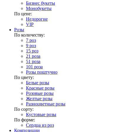
Бизнес букеты
Монобукеты
По цене:
Недорогие
VIP
Розы
По количеству:
7 роз
9 роз
15 роз
21 роза
51 роза
101 роза
Розы поштучно
По цвету:
Белые розы
Красные розы
Розовые розы
Желтые розы
Разноцветные розы
По сорту:
Кустовые розы
По форме:
Сердца из роз
Композиции