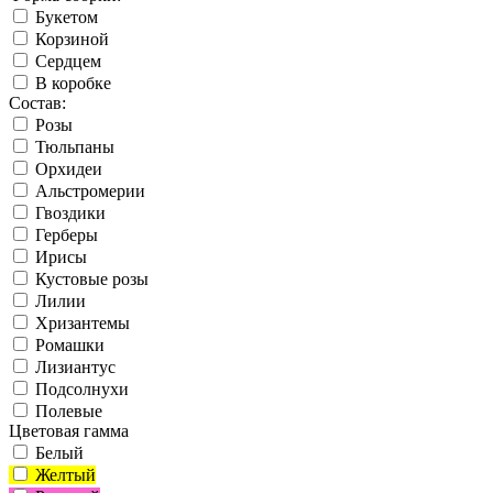
Букетом
Корзиной
Сердцем
В коробке
Состав:
Розы
Тюльпаны
Орхидеи
Альстромерии
Гвоздики
Герберы
Ирисы
Кустовые розы
Лилии
Хризантемы
Ромашки
Лизиантус
Подсолнухи
Полевые
Цветовая гамма
Белый
Желтый