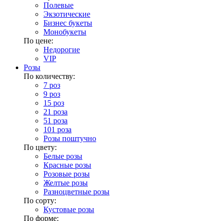
Полевые
Экзотические
Бизнес букеты
Монобукеты
По цене:
Недорогие
VIP
Розы
По количеству:
7 роз
9 роз
15 роз
21 роза
51 роза
101 роза
Розы поштучно
По цвету:
Белые розы
Красные розы
Розовые розы
Желтые розы
Разноцветные розы
По сорту:
Кустовые розы
По форме: