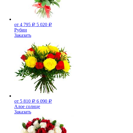
от 4 795
5 020
Р
Р
Рубин
Заказать
от 5 810
6 090
Р
Р
Алое солнце
Заказать