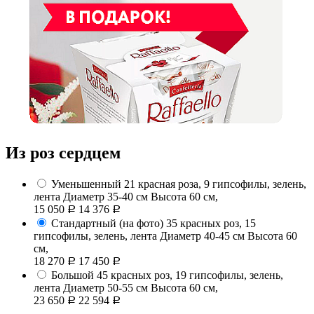
Из роз сердцем
Уменьшенный
21 красная роза, 9 гипсофилы, зелень,
лента
Диаметр 35-40 см Высота 60 см,
15 050
14 376
Р
Р
Стандартный (на фото)
35 красных роз, 15
гипсофилы, зелень, лента
Диаметр 40-45 см Высота 60
см,
18 270
17 450
Р
Р
Большой
45 красных роз, 19 гипсофилы, зелень,
лента
Диаметр 50-55 см Высота 60 см,
23 650
22 594
Р
Р