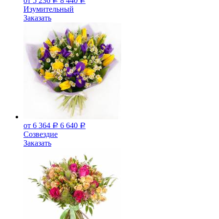
от 5 236
8 440
Р
Р
Изумительный
Заказать
от 6 364
6 640
Р
Р
Созвездие
Заказать