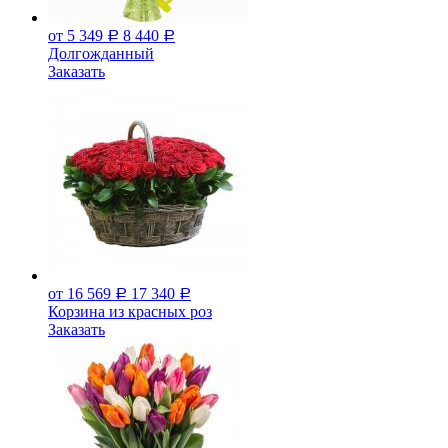
от 5 349
8 440
Р
Р
Долгожданный
Заказать
от 16 569
17 340
Р
Р
Корзина из красных роз
Заказать