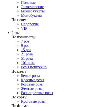
Полевые
Экзотические
Бизнес букеты
Монобукеты
По цене:
Недорогие
VIP
Розы
По количеству:
7 роз
9 роз
15 роз
21 роза
51 роза
101 роза
Розы поштучно
По цвету:
Белые розы
Красные розы
Розовые розы
Желтые розы
Разноцветные розы
По сорту:
Кустовые розы
По форме: